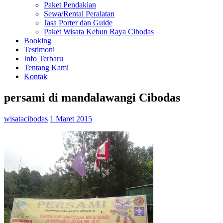
Paket Pendakian
Wisata
Sewa/Rental Peralatan
Cibodas,
Jasa Porter dan Guide
Bumi
Paket Wisata Kebun Raya Cibodas
Perkemahan
Booking
Mandalawangi
Testimoni
Cibodas
Info Terbaru
Camping
Tentang Kami
Ground
Kontak
dan
Gunung
Gede
persami di mandalawangi Cibodas
Pangrango
wisatacibodas
1 Maret 2015