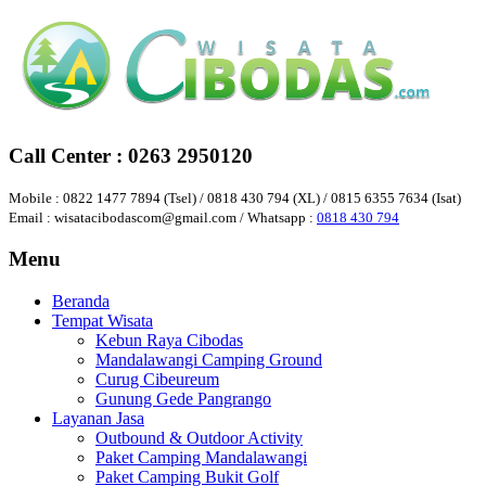
Skip
to
content
Wisata
Call Center : 0263 2950120
Cibodas
Mobile : 0822 1477 7894 (Tsel) / 0818 430 794 (XL) / 0815 6355 7634 (Isat)
|
Email : wisatacibodascom@gmail.com / Whatsapp :
0818 430 794
Bumi
Perkemahan
Menu
Mandalawangi
Cibodas
Beranda
Camping
Tempat Wisata
Kebun Raya Cibodas
Ground
Mandalawangi Camping Ground
|
Curug Cibeureum
Gede
Gunung Gede Pangrango
Pangrango
Layanan Jasa
Outbound & Outdoor Activity
Paket Camping Mandalawangi
Panduan
Paket Camping Bukit Golf
Paket