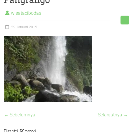
wisatacibodas
29 Januari 2015
← Sebelumnya
Selanjutnya →
Ikuti Kami