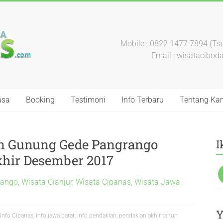
Mobile : 0822 1477 7894 (Tse
Email : wisatacibo
asa
Booking
Testimoni
Info Terbaru
Tentang Ka
an Gunung Gede Pangrango
I
hir Desember 2017
rango
,
Wisata Cianjur
,
Wisata Cipanas
,
Wisata Jawa
Y
Info Cipanas
,
info jawa barat
,
info pendakian
,
pendakian akhir tahun