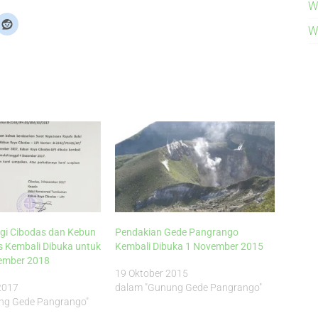
W
W
i Cibodas dan Kebun
Pendakian Gede Pangrango
 Kembali Dibuka untuk
Kembali Dibuka 1 November 2015
ember 2018
19 Oktober 2015
2017
dalam "Gunung Gede Pangrango"
ng Gede Pangrango"