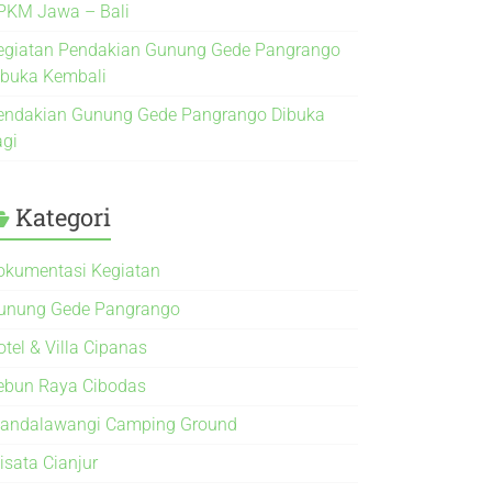
PKM Jawa – Bali
egiatan Pendakian Gunung Gede Pangrango
ibuka Kembali
endakian Gunung Gede Pangrango Dibuka
agi
Kategori
okumentasi Kegiatan
unung Gede Pangrango
otel & Villa Cipanas
ebun Raya Cibodas
andalawangi Camping Ground
isata Cianjur