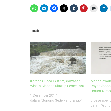
Terkait
Karena Cuaca Ekstrim, Kawasan
Mandalawang
Wisata Cibodas Ditutup Sementara
Raya Cibodas
Umum 4 Des
1 Desember 2017
dalam "Gunung Gede Pangrango"
5 Desember 
dalam "Gunu