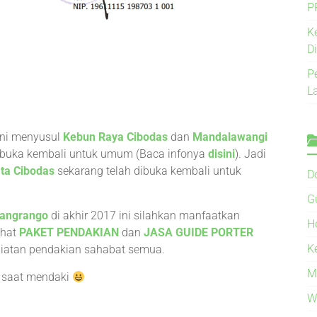
P
K
D
P
L
ni menyusul
Kebun Raya Cibodas
dan
Mandalawangi
dibuka kembali untuk umum (Baca infonya
disini
). Jadi
ta Cibodas
sekarang telah dibuka kembali untuk
D
G
angrango
di akhir 2017 ini silahkan manfaatkan
H
ihat
PAKET PENDAKIAN
dan
JASA GUIDE PORTER
K
iatan pendakian sahabat semua.
M
n saat mendaki
W