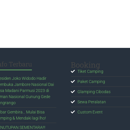
nfo Terbaru
Booking
Tiket Camping
esiden Joko Widodo Hadir
Paket Camping
mbuka Jambore Nasional Dai
sa Madani Parmusi 2023 di
Glamping Cibodas
man Nasional Gunung Gede
Sewa Peralatan
ngrango
bar Gembira… Mulai Bisa
Custom Event
mping & Mendaki lagi lho!
NUTUPAN SEMENTARA!!!