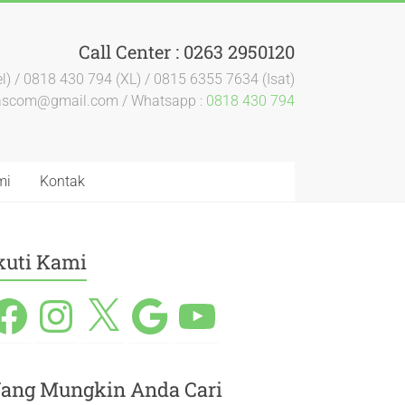
Call Center : 0263 2950120
l) / 0818 430 794 (XL) / 0815 6355 7634 (Isat)
dascom@gmail.com / Whatsapp :
0818 430 794
mi
Kontak
kuti Kami
ang Mungkin Anda Cari