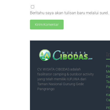
Beritahu saya akan tulisan baru melalui surel.
I
Pr
CV. WISATA CIBODAS adalah
Me
fasilitator camping & outdoor activity
De
yang telah memiliki IUPJWA dari
Ta
Taman Nasional Gunung Gede
Pa
Pangrango
Ka
Ca
PE