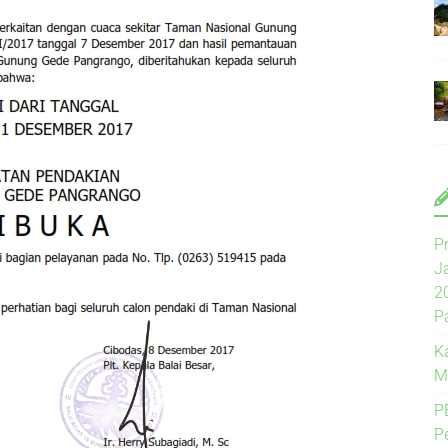
P
J
2
P
K
M
P
P