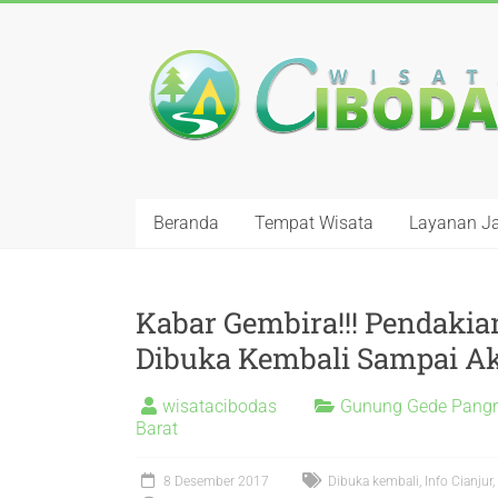
Beranda
Tempat Wisata
Layanan J
Kabar Gembira!!! Pendaki
Dibuka Kembali Sampai Ak
wisatacibodas
Gunung Gede Pang
Barat
8 Desember 2017
Dibuka kembali
,
Info Cianjur
,