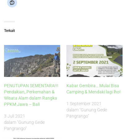
Terkait
PENUTUPAN SEMENTARA!!!
Kabar Gembira… Mulai Bisa
Pendakian, Perkemahan &
Camping & Mendaki lagi lho!
Wisata Alam dalam Rangka
1 September 2021
PPKM Jawa – Bali
dalam "Gunung Gede
3 Juli 2021
Pangrango"
dalam "Gunung Gede
Pangrango"