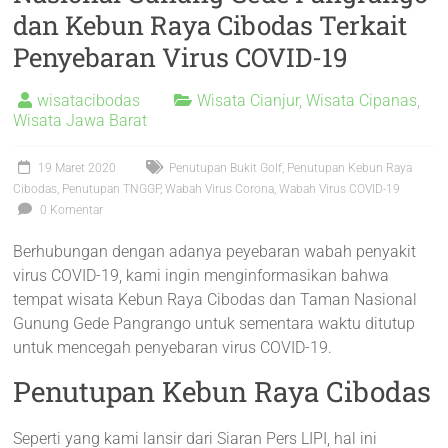
dan Kebun Raya Cibodas Terkait
Penyebaran Virus COVID-19
wisatacibodas
Wisata Cianjur
,
Wisata Cipanas
,
Wisata Jawa Barat
19 Maret 2020
Penutupan Bukit Golf
,
Penutupan Kebun Raya
Cibodas
,
Penutupan TNGGP
,
Wabah Virus Corona
,
Wabah Virus COVID-19
0 Komentar
Berhubungan dengan adanya peyebaran wabah penyakit
virus COVID-19, kami ingin menginformasikan bahwa
tempat wisata Kebun Raya Cibodas dan Taman Nasional
Gunung Gede Pangrango untuk sementara waktu ditutup
untuk mencegah penyebaran virus COVID-19.
Penutupan Kebun Raya Cibodas
Seperti yang kami lansir dari Siaran Pers LIPI, hal ini