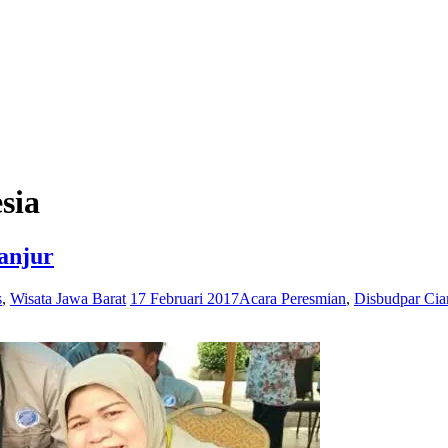
sia
anjur
s
,
Wisata Jawa Barat
17 Februari 2017
Acara Peresmian
,
Disbudpar Cia