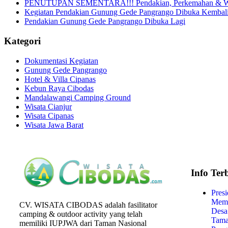
PENUTUPAN SEMENTARA!!! Pendakian, Perkemahan & Wis
Kegiatan Pendakian Gunung Gede Pangrango Dibuka Kembal
Pendakian Gunung Gede Pangrango Dibuka Lagi
Kategori
Dokumentasi Kegiatan
Gunung Gede Pangrango
Hotel & Villa Cipanas
Kebun Raya Cibodas
Mandalawangi Camping Ground
Wisata Cianjur
Wisata Cipanas
Wisata Jawa Barat
Info Ter
Pres
Memb
CV. WISATA CIBODAS adalah fasilitator
Desa
camping & outdoor activity yang telah
Tama
memiliki IUPJWA dari Taman Nasional