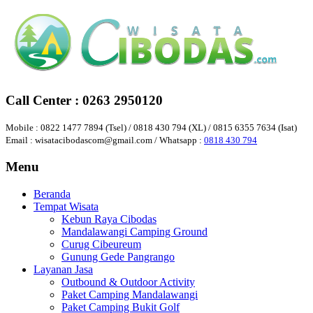
Call Center : 0263 2950120
Mobile : 0822 1477 7894 (Tsel) / 0818 430 794 (XL) / 0815 6355 7634 (Isat)
Email : wisatacibodascom@gmail.com / Whatsapp :
0818 430 794
Menu
Beranda
Tempat Wisata
Kebun Raya Cibodas
Mandalawangi Camping Ground
Curug Cibeureum
Gunung Gede Pangrango
Layanan Jasa
Outbound & Outdoor Activity
Paket Camping Mandalawangi
Paket Camping Bukit Golf