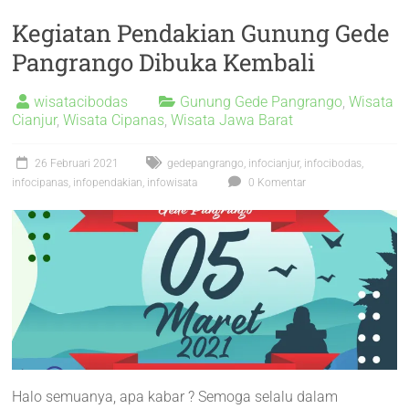
Kegiatan Pendakian Gunung Gede
Pangrango Dibuka Kembali
wisatacibodas
Gunung Gede Pangrango
,
Wisata
Cianjur
,
Wisata Cipanas
,
Wisata Jawa Barat
26 Februari 2021
gedepangrango
,
infocianjur
,
infocibodas
,
infocipanas
,
infopendakian
,
infowisata
0 Komentar
Halo semuanya, apa kabar ? Semoga selalu dalam