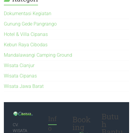
Dokumentasi Kegiatan
Gunung Gede Pangrango
Hotel & Villa Cipanas
Kebun Raya Cibodas
Mandalawangi Camping Ground
Wisata Cianjur
Wisata Cipanas
Wisata Jawa Barat
Butu
Inf
Book
h
ing
CV.
o
Bantu
WISATA