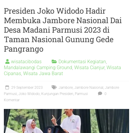
Presiden Joko Widodo Hadir
Membuka Jambore Nasional Dai
Desa Madani Parmusi 2023 di
Taman Nasional Gunung Gede
Pangrango
wisatacibodas
Dokumentasi Kegiatan
,
Mandalawangi Camping Ground
,
Wisata Cianjur
,
Wisata
Cipanas
,
Wisata Jawa Barat
29 September 2023
Jambore
,
Jambore Nasional
,
Jambore
Parmusi
,
Joko Widodo
,
Kunjungan Presiden
,
Parmusi
0
Komentar