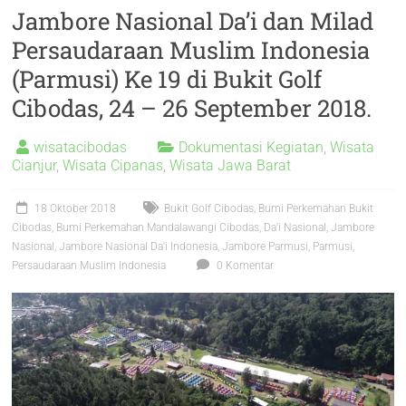
Jambore Nasional Da’i dan Milad
Persaudaraan Muslim Indonesia
(Parmusi) Ke 19 di Bukit Golf
Cibodas, 24 – 26 September 2018.
wisatacibodas
Dokumentasi Kegiatan
,
Wisata
Cianjur
,
Wisata Cipanas
,
Wisata Jawa Barat
18 Oktober 2018
Bukit Golf Cibodas
,
Bumi Perkemahan Bukit
Cibodas
,
Bumi Perkemahan Mandalawangi Cibodas
,
Da'i Nasional
,
Jambore
Nasional
,
Jambore Nasional Da'i Indonesia
,
Jambore Parmusi
,
Parmusi
,
Persaudaraan Muslim Indonesia
0 Komentar