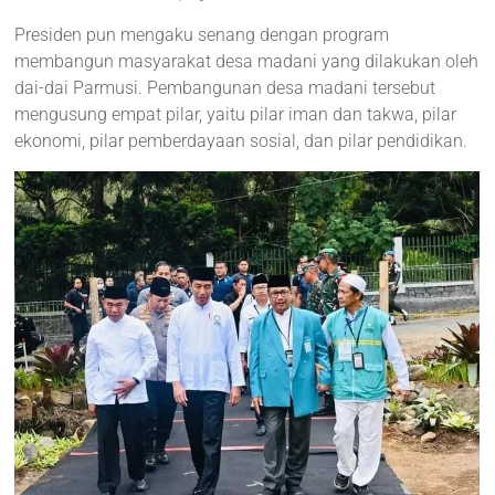
Presiden pun mengaku senang dengan program
membangun masyarakat desa madani yang dilakukan oleh
dai-dai Parmusi. Pembangunan desa madani tersebut
mengusung empat pilar, yaitu pilar iman dan takwa, pilar
ekonomi, pilar pemberdayaan sosial, dan pilar pendidikan.