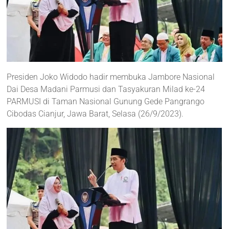
Presiden Joko Widodo hadir membuka Jambore Nasional
Dai Desa Madani Parmusi dan Tasyakuran Milad ke-24
PARMUSI di Taman Nasional Gunung Gede Pangrango
Cibodas Cianjur, Jawa Barat, Selasa (26/9/2023).