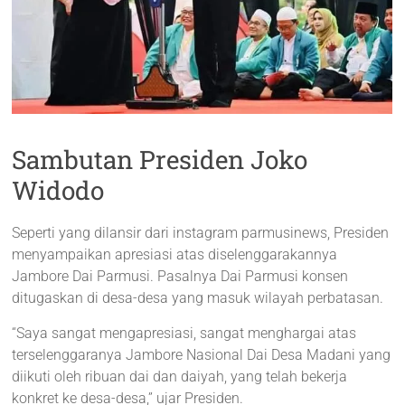
Sambutan Presiden Joko
Widodo
Seperti yang dilansir dari instagram parmusinews, Presiden
menyampaikan apresiasi atas diselenggarakannya
Jambore Dai Parmusi. Pasalnya Dai Parmusi konsen
ditugaskan di desa-desa yang masuk wilayah perbatasan.
“Saya sangat mengapresiasi, sangat menghargai atas
terselenggaranya Jambore Nasional Dai Desa Madani yang
diikuti oleh ribuan dai dan daiyah, yang telah bekerja
konkret ke desa-desa,” ujar Presiden.