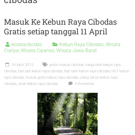
Masuk Ke Kebun Raya Cibodas
Gratis setiap tanggal 11 April
wisatacibodas
Kebun Raya Cibodas
,
Wisata
Cianjur
,
Wisata Cipanas
,
Wisata Jawa Barat
16 April 2015
gratis masuk cibodas
,
harga tiket kebun raya
cibodas
,
hari jadi kebun raya cibodas
,
hari lahir kebun raya cibodas
,
HUT kebun
raya cibodas
,
masuk gratis kebun raya cibodas
,
ulang tahun kebun raya
cibodas
,
ultah kebun raya cibodas
0 Komentar