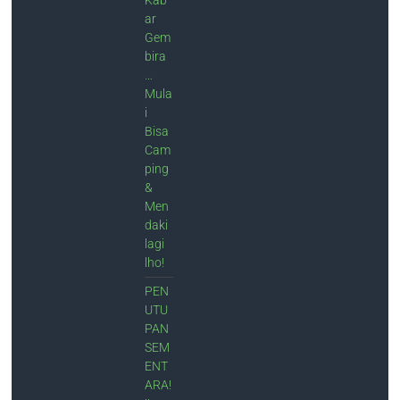
Kab
ar
Gem
bira
…
Mula
i
Bisa
Cam
ping
&
Men
daki
lagi
lho!
PEN
UTU
PAN
SEM
ENT
ARA!