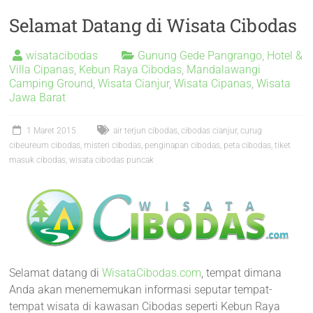
Selamat Datang di Wisata Cibodas
wisatacibodas
Gunung Gede Pangrango
,
Hotel &
Villa Cipanas
,
Kebun Raya Cibodas
,
Mandalawangi
Camping Ground
,
Wisata Cianjur
,
Wisata Cipanas
,
Wisata
Jawa Barat
1 Maret 2015
air terjun cibodas
,
cibodas cianjur
,
curug
cibeureum cibodas
,
misteri cibodas
,
penginapan cibodas
,
peta cibodas
,
tiket
masuk cibodas
,
wisata cibodas puncak
Selamat datang di
WisataCibodas.com
, tempat dimana
Anda akan menememukan informasi seputar tempat-
tempat wisata di kawasan Cibodas seperti Kebun Raya