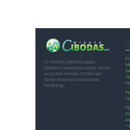
I
Pr
CV. WISATA CIBODAS adalah
Me
fasilitator camping & outdoor activity
De
yang telah memiliki IUPJWA dari
Ta
Taman Nasional Gunung Gede
Pa
Pangrango
Ka
Ca
PE
Pe
Al
– 