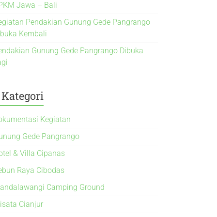
PKM Jawa – Bali
egiatan Pendakian Gunung Gede Pangrango
ibuka Kembali
endakian Gunung Gede Pangrango Dibuka
agi
Kategori
okumentasi Kegiatan
unung Gede Pangrango
otel & Villa Cipanas
ebun Raya Cibodas
andalawangi Camping Ground
isata Cianjur