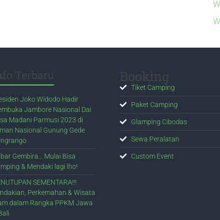
W
W
nfo Terbaru
Booking
Tiket Camping
esiden Joko Widodo Hadir
Paket Camping
mbuka Jambore Nasional Dai
sa Madani Parmusi 2023 di
Glamping Cibodas
man Nasional Gunung Gede
Sewa Peralatan
ngrango
bar Gembira… Mulai Bisa
Custom Event
mping & Mendaki lagi lho!
NUTUPAN SEMENTARA!!!
ndakian, Perkemahan & Wisata
am dalam Rangka PPKM Jawa
Bali