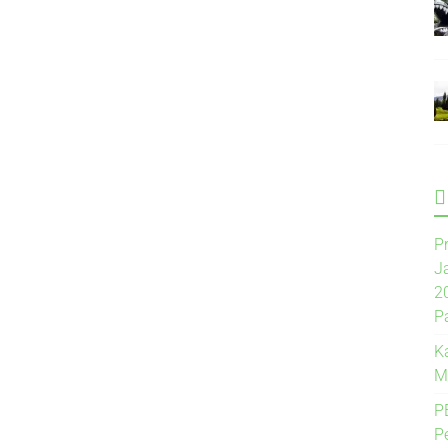
P
J
2
P
K
M
P
P