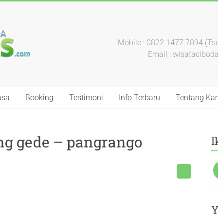
Mobile : 0822 1477 7894 (Tse
Email : wisatacibo
asa
Booking
Testimoni
Info Terbaru
Tentang Ka
g gede – pangrango
I
Y