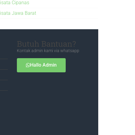
isata Cipanas
isata Jawa Barat
Butuh Bantuan?
Kontak admin kami via whatsapp
Hallo Admin