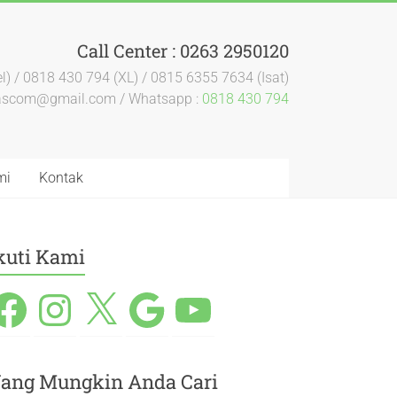
Call Center : 0263 2950120
l) / 0818 430 794 (XL) / 0815 6355 7634 (Isat)
dascom@gmail.com / Whatsapp :
0818 430 794
mi
Kontak
kuti Kami
ang Mungkin Anda Cari