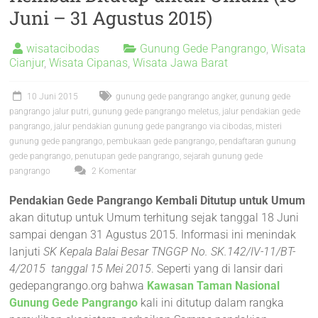
Juni – 31 Agustus 2015)
wisatacibodas
Gunung Gede Pangrango
,
Wisata
Cianjur
,
Wisata Cipanas
,
Wisata Jawa Barat
10 Juni 2015
gunung gede pangrango angker
,
gunung gede
pangrango jalur putri
,
gunung gede pangrango meletus
,
jalur pendakian gede
pangrango
,
jalur pendakian gunung gede pangrango via cibodas
,
misteri
gunung gede pangrango
,
pembukaan gede pangrango
,
pendaftaran gunung
gede pangrango
,
penutupan gede pangrango
,
sejarah gunung gede
pangrango
2 Komentar
Pendakian Gede Pangrango Kembali Ditutup untuk Umum
akan ditutup untuk Umum terhitung sejak tanggal 18 Juni
sampai dengan 31 Agustus 2015. Informasi ini menindak
lanjuti
SK Kepala Balai Besar TNGGP No. SK.142/IV-11/BT-
4/2015 tanggal 15 Mei 2015
. Seperti yang di lansir dari
gedepangrango.org bahwa
Kawasan Taman Nasional
Gunung Gede Pangrango
kali ini ditutup dalam rangka