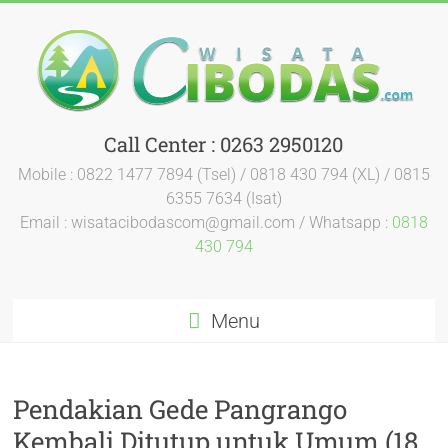
Call Center : 0263 2950120
Mobile : 0822 1477 7894 (Tsel) / 0818 430 794 (XL) / 0815
6355 7634 (Isat)
Email : wisatacibodascom@gmail.com / Whatsapp :
0818
430 794
Menu
Pendakian Gede Pangrango
Kembali Ditutup untuk Umum (18