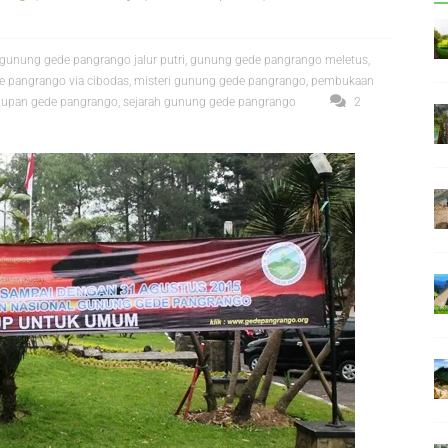
gunung gede pangrango jalur putri
,
gunung gede pangrango meletus
,
e pangrango via cibodas
,
misteri gunung gede pangrango
,
pembukaan
tupan gede pangrango
,
sejarah gunung gede pangrango
2