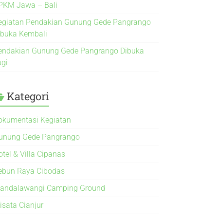
PKM Jawa – Bali
egiatan Pendakian Gunung Gede Pangrango
ibuka Kembali
endakian Gunung Gede Pangrango Dibuka
agi
Kategori
okumentasi Kegiatan
unung Gede Pangrango
otel & Villa Cipanas
ebun Raya Cibodas
andalawangi Camping Ground
isata Cianjur