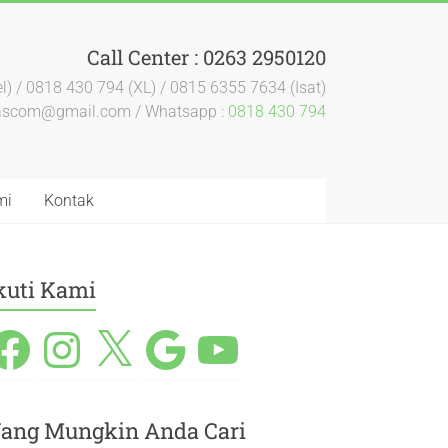
Call Center : 0263 2950120
l) / 0818 430 794 (XL) / 0815 6355 7634 (Isat)
dascom@gmail.com / Whatsapp :
0818 430 794
mi
Kontak
kuti Kami
ang Mungkin Anda Cari