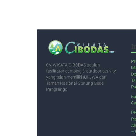
I
Pr
CV. WISATA CIBODAS adalah
Me
fasilitator camping & outdoor activity
De
yang telah memiliki IUPJWA dari
Ta
Taman Nasional Gunung Gede
Pa
Pangrango
Ka
Ca
PE
Pe
Al
– 