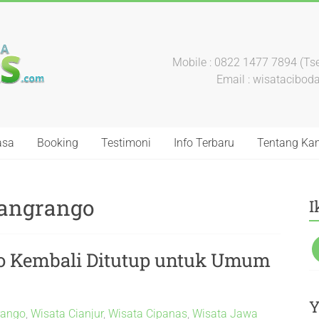
Mobile : 0822 1477 7894 (Tse
Email : wisatacibo
asa
Booking
Testimoni
Info Terbaru
Tentang Ka
pangrango
I
o Kembali Ditutup untuk Umum
Y
rango
,
Wisata Cianjur
,
Wisata Cipanas
,
Wisata Jawa