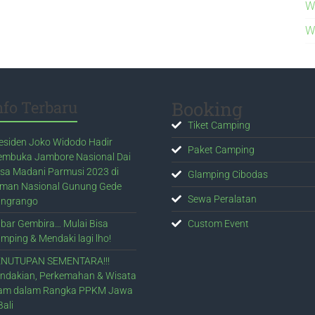
W
W
nfo Terbaru
Booking
Tiket Camping
esiden Joko Widodo Hadir
Paket Camping
mbuka Jambore Nasional Dai
sa Madani Parmusi 2023 di
Glamping Cibodas
man Nasional Gunung Gede
Sewa Peralatan
ngrango
bar Gembira… Mulai Bisa
Custom Event
mping & Mendaki lagi lho!
NUTUPAN SEMENTARA!!!
ndakian, Perkemahan & Wisata
am dalam Rangka PPKM Jawa
Bali