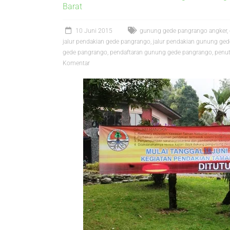
Barat
10 Juni 2015
gunung gede pangrango angker
,
jalur pendakian gede pangrango
,
jalur pendakian gunung ged
gede pangrango
,
pendaftaran gunung gede pangrango
,
penu
Komentar