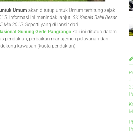
p untuk Umum
akan ditutup untuk Umum terhitung sejak
15. Informasi ini menindak lanjuti
SK Kepala Balai Besar
5 Mei 2015
. Seperti yang di lansir dari
asional Gunung Gede Pangrango
kali ini ditutup dalam
ras pendakian, perbaikan manajemen pelayanan dan
a dukung kawasan (kuota pendakian).
P
J
2
P
K
M
P
P