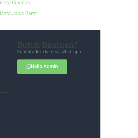
isata Cipanas
isata Jawa Barat
Butuh Bantuan?
Kontak admin kami via whatsapp
Hallo Admin