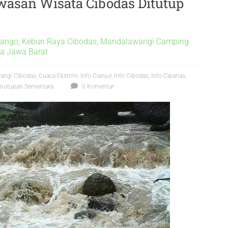
wasan Wisata Cibodas Ditutup
rango
,
Kebun Raya Cibodas
,
Mandalawangi Camping
a Jawa Barat
angi Cibodas
,
Cuaca Ekstrim
,
Info Cianjur
,
Info Cibodas
,
Info Cipanas
,
nutupan Sementara
0 Komentar