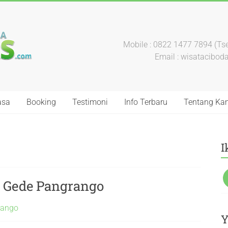
Mobile : 0822 1477 7894 (Tse
Email : wisatacibo
asa
Booking
Testimoni
Info Terbaru
Tentang Ka
I
n Gede Pangrango
rango
Y