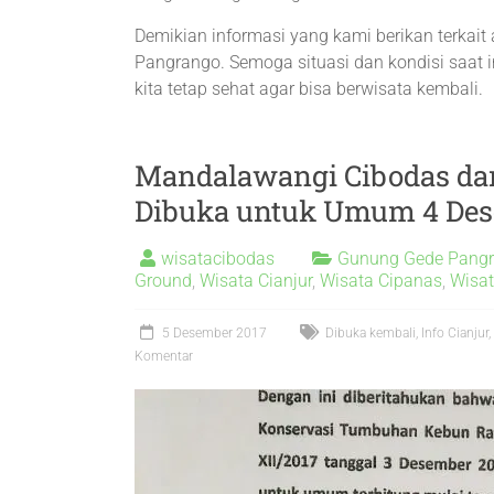
Demikian informasi yang kami berikan terkait
Pangrango. Semoga situasi dan kondisi saat i
kita tetap sehat agar bisa berwisata kembali.
Mandalawangi Cibodas da
Dibuka untuk Umum 4 Des
wisatacibodas
Gunung Gede Pang
Ground
,
Wisata Cianjur
,
Wisata Cipanas
,
Wisat
5 Desember 2017
Dibuka kembali
,
Info Cianjur
,
Komentar