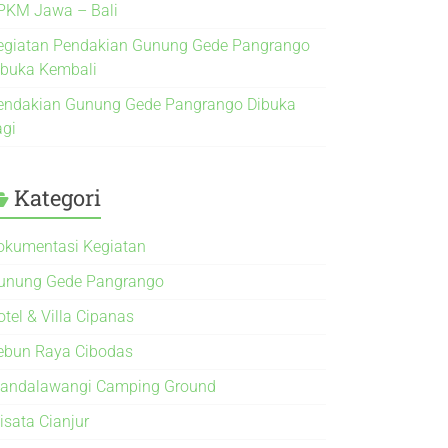
PKM Jawa – Bali
egiatan Pendakian Gunung Gede Pangrango
ibuka Kembali
endakian Gunung Gede Pangrango Dibuka
agi
Kategori
okumentasi Kegiatan
unung Gede Pangrango
otel & Villa Cipanas
ebun Raya Cibodas
andalawangi Camping Ground
isata Cianjur