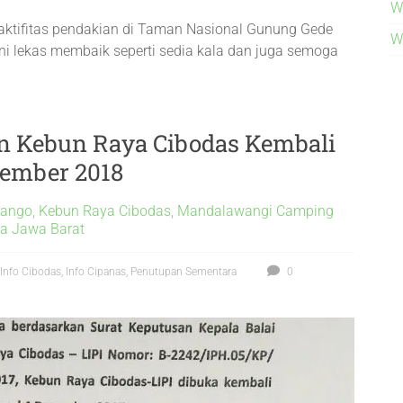
W
 aktifitas pendakian di Taman Nasional Gunung Gede
W
ni lekas membaik seperti sedia kala dan juga semoga
n Kebun Raya Cibodas Kembali
ember 2018
rango
,
Kebun Raya Cibodas
,
Mandalawangi Camping
a Jawa Barat
Info Cibodas
,
Info Cipanas
,
Penutupan Sementara
0