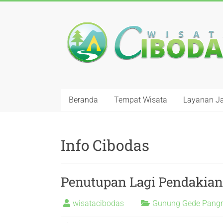
Beranda
Tempat Wisata
Layanan J
Info Cibodas
Penutupan Lagi Pendakia
wisatacibodas
Gunung Gede Pang