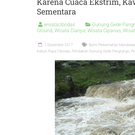
Karena Cuaca Ekstrim, Ka
Sementara
wisatacibodas
Gunung Gede Pang
Ground
,
Wisata Cianjur
,
Wisata Cipanas
,
Wisat
1 Desember 2017
Bumi Perkemahan Mandalaw
Kebun Raya Cibodas
,
Pendakian Gunung Gede Pangrango
,
Pe