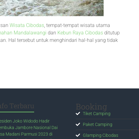
asan
Wisata Cibodas
, tempat-tempat wisata utama
mahan Mandalawangi
dan
Kebun Raya Cibodas
ditutup
n. Hal tersebut untuk menghindari hal-hal yang tidak
nfo Terbaru
Booking
Tiket Camping
esiden Joko Widodo Hadir
Paket Camping
mbuka Jambore Nasional Dai
sa Madani Parmusi 2023 di
Glamping Cibodas