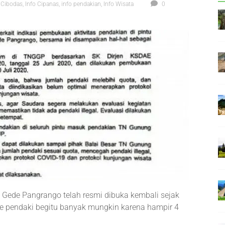
 Cibodas
,
Info Cipanas
,
info pendakian
,
Info Wisata
0
n Gede Pangrango telah resmi dibuka kembali sejak
e pendaki begitu banyak mungkin karena hampir 4