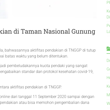
P
K
D
P
kian di Taman Nasional Gunung
L
ola, bahwasannya aktifitas pendakian di TNGGP di tutup
ai batas waktu yang belum ditentukan.
D
terjadi pembeludakannya kuota pendaki yang sangat
G
engabaikan standar dan protokol kesehatan covid-19,
H
K
tara aktifitas pendakian di TNGGP.
M
online dari tanggal 11 September 2020 sampai dengan
 pendakian atau bisa memohon pengembalian dana
W