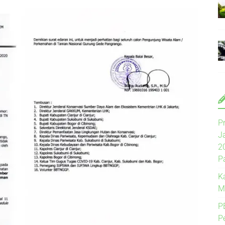
P
J
2
P
K
M
P
P