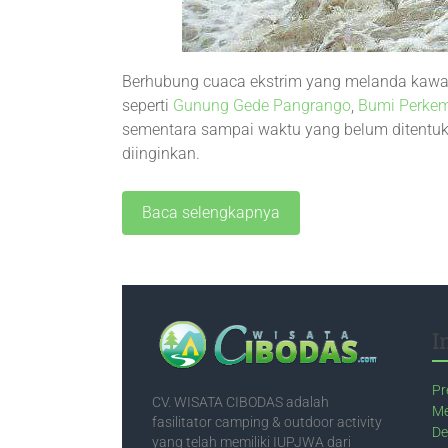
Berhubung cuaca ekstrim yang melanda kaw
seperti
Gunung Gede Pangrango
,
Bumi Perke
sementara sampai waktu yang belum ditentuka
diinginkan.
Baca selengkapnya
I
Pr
CV. WISATA CIBODAS adalah
Me
fasilitator camping & outdoor activity
De
yang telah memiliki IUPJWA dari