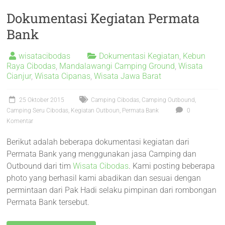
Dokumentasi Kegiatan Permata
Bank
wisatacibodas
Dokumentasi Kegiatan
,
Kebun
Raya Cibodas
,
Mandalawangi Camping Ground
,
Wisata
Cianjur
,
Wisata Cipanas
,
Wisata Jawa Barat
25 Oktober 2015
Camping Cibodas
,
Camping Outbound
,
Camping Seru Cibodas
,
Kegiatan Outboun
,
Permata Bank
0
Komentar
Berikut adalah beberapa dokumentasi kegiatan dari
Permata Bank yang menggunakan jasa Camping dan
Outbound dari tim
Wisata Cibodas
. Kami posting beberapa
photo yang berhasil kami abadikan dan sesuai dengan
permintaan dari Pak Hadi selaku pimpinan dari rombongan
Permata Bank tersebut.