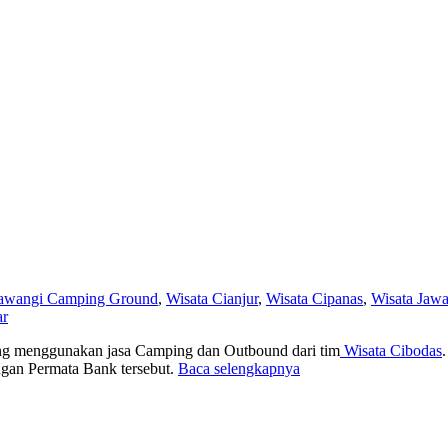
awangi Camping Ground
,
Wisata Cianjur
,
Wisata Cipanas
,
Wisata Jawa
ar
ang menggunakan jasa Camping dan Outbound dari tim
Wisata Cibodas
ngan Permata Bank tersebut.
Baca selengkapnya