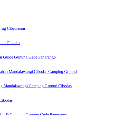
urug Cibeureum
a di Cibodas
dan Guide Gunung Gede Pangrango
ahan Mandalawangi Cibodas Camping Ground
ng Mandalawangi Camping Ground Cibodas
Cibodas
kian & Camping Gunung Gede Pangrango