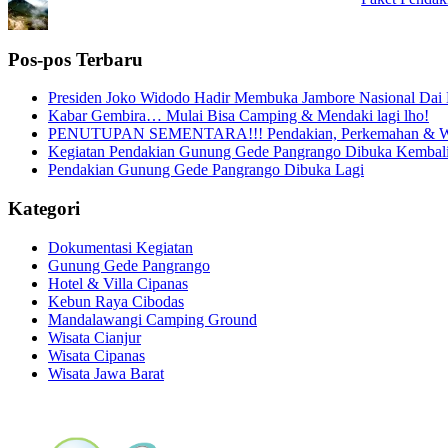
Pos-pos Terbaru
Presiden Joko Widodo Hadir Membuka Jambore Nasional Dai
Kabar Gembira… Mulai Bisa Camping & Mendaki lagi lho!
PENUTUPAN SEMENTARA!!! Pendakian, Perkemahan & Wis
Kegiatan Pendakian Gunung Gede Pangrango Dibuka Kembal
Pendakian Gunung Gede Pangrango Dibuka Lagi
Kategori
Dokumentasi Kegiatan
Gunung Gede Pangrango
Hotel & Villa Cipanas
Kebun Raya Cibodas
Mandalawangi Camping Ground
Wisata Cianjur
Wisata Cipanas
Wisata Jawa Barat