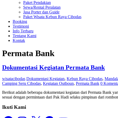
Paket Pendakian
Sewa/Rental Peralatan
Jasa Porter dan Guide
Paket Wisata Kebun Raya Cibodas
Booking
Testimoni
Info Terbaru
Tentang Kami
Kontak
Permata Bank
Dokumentasi Kegiatan Permata Bank
wisatacibodas
Dokumentasi Kegiatan
,
Kebun Raya Cibodas
,
Mandal
Camping Seru Cibodas
,
Kegiatan Outboun
,
Permata Bank
0 Koment
Berikut adalah beberapa dokumentasi kegiatan dari Permata Bank y
sesuai dengan permintaan dari Pak Hadi selaku pimpinan dari rombo
Ikuti Kami