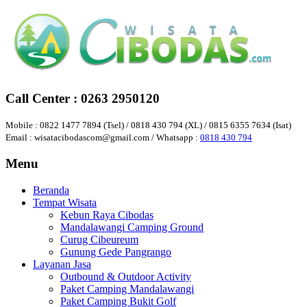
Call Center : 0263 2950120
Mobile : 0822 1477 7894 (Tsel) / 0818 430 794 (XL) / 0815 6355 7634 (Isat)
Email : wisatacibodascom@gmail.com / Whatsapp :
0818 430 794
Menu
Beranda
Tempat Wisata
Kebun Raya Cibodas
Mandalawangi Camping Ground
Curug Cibeureum
Gunung Gede Pangrango
Layanan Jasa
Outbound & Outdoor Activity
Paket Camping Mandalawangi
Paket Camping Bukit Golf