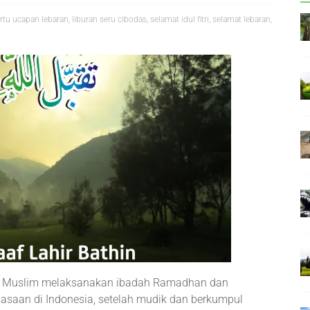
rtu ucapan lebaran
,
liburan seru cibodas
,
selamat idul fitri
,
selamat lebaran
,
at Muslim melaksanakan ibadah Ramadhan dan
biasaan di Indonesia, setelah mudik dan berkumpul