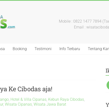
Mobile : 0822 1477 7894 (Tse
Email : wisatacibo
asa
Booking
Testimoni
Info Terbaru
Tentang Ka
I
ya Ke Cibodas aja!
rango
,
Hotel & Villa Cipanas
,
Kebun Raya Cibodas
,
Y
ur
,
Wisata Cipanas
,
Wisata Jawa Barat