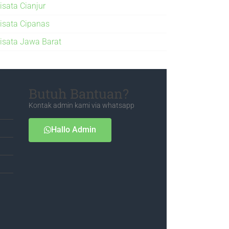
isata Cianjur
isata Cipanas
isata Jawa Barat
Butuh Bantuan?
Kontak admin kami via whatsapp
Hallo Admin