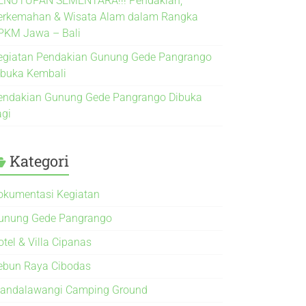
ENUTUPAN SEMENTARA!!! Pendakian,
erkemahan & Wisata Alam dalam Rangka
PKM Jawa – Bali
egiatan Pendakian Gunung Gede Pangrango
ibuka Kembali
endakian Gunung Gede Pangrango Dibuka
agi
Kategori
okumentasi Kegiatan
unung Gede Pangrango
otel & Villa Cipanas
ebun Raya Cibodas
andalawangi Camping Ground