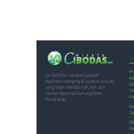
I
Pr
CV. WISATA CIBODAS adalah
Me
fasilitator camping & outdoor activity
De
yang telah memiliki IUPJWA dari
Ta
Taman Nasional Gunung Gede
Pa
Pangrango
Ka
Ca
PE
Pe