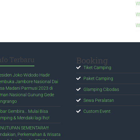
W
W
W
nfo Terbaru
Booking
Tiket Camping
esiden Joko Widodo Hadir
Paket Camping
mbuka Jambore Nasional Dai
sa Madani Parmusi 2023 di
Glamping Cibodas
man Nasional Gunung Gede
Sewa Peralatan
ngrango
bar Gembira… Mulai Bisa
Custom Event
mping & Mendaki lagi lho!
NUTUPAN SEMENTARA!!!
ndakian, Perkemahan & Wisata