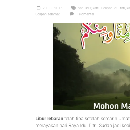
20 Juli 2015
hari libur
,
kartu ucapan idul fitri
,
ka
ucapan selamat
1 Komentar
Libur lebaran
telah tiba setelah kemarin Um
merayakan hari Raya Idul Fitri. Sudah jadi ke