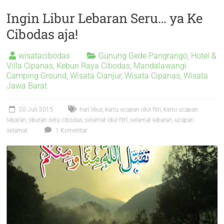
Ingin Libur Lebaran Seru… ya Ke
Cibodas aja!
wisatacibodas
Gunung Gede Pangrango
,
Hotel &
Villa Cipanas
,
Kebun Raya Cibodas
,
Mandalawangi
Camping Ground
,
Wisata Cianjur
,
Wisata Cipanas
,
Wisata
Jawa Barat
20 Juli 2015
hari libur
,
kartu ucapan idul fitri
,
kartu ucapan
lebaran
,
liburan seru cibodas
,
selamat idul fitri
,
selamat lebaran
,
ucapan
selamat
1 Komentar