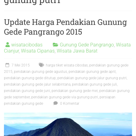
Update Harga Pendakian Gunung
Gede Pangrango 2015
wisatacibodas
Gunung Gede Pangrango
,
Wisata
Cianjur
,
Wisata Cipanas
,
Wisata Jawa Barat
7 Mei 2015
harga tiket wisata cibodas
,
pendakian gunung gede
2015
,
pendakian gunung gede agustus
,
pendakian gunung gede april
,
pendakian gunung gede ditutup
,
pendakian gunung gede jalur gunung putri
,
pendakian gunung gede jalur selabintana
,
pendakian gunung gede juli
,
pendakian gunung gede juni
,
pendakian gunung gede mei
,
pendakian gunung
gede september
,
pendakian gunung gede via gunung putri
,
persiapan
pendakian gunung gede
0 Komentar