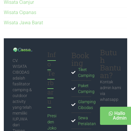
Wisata Cianjur
Wisata Cipanas
Wisata Jawa Barat
Butu
Inf
Book
h
ing
CV.
o
Bantu
WISATA
Tiket
Te
CIBODAS
an?
Camping
adalah
rb
Kontak
fasilitator
Paket
admin kami
camping &
ar
Camping
via
outdoor
u
whatsapp
activity
Glamping
yang telah
Cibodas
Hallo
memiliki
Presi
Admin
Sewa
IUPJWA
den
Peralatan
dari
Joko
Taman