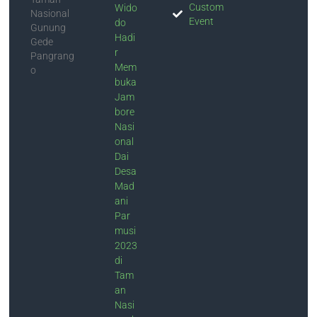
Custom
Wido
Nasional
Event
do
Gunung
Hadi
Gede
r
Pangrang
Mem
o
buka
Jam
bore
Nasi
onal
Dai
Desa
Mad
ani
Par
musi
2023
di
Tam
an
Nasi