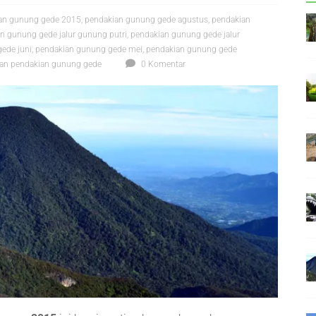
an gunung gede 2015
,
pendakian gunung gede agustus
,
pendakian
n gunung gede jalur gunung putri
,
pendakian gunung gede jalur
ede juni
,
pendakian gunung gede mei
,
pendakian gunung gede
pan pendakian gunung gede
0 Komentar