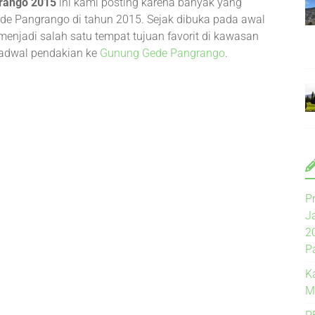
rango 2015
ini kami posting karena banyak yang
de Pangrango di tahun 2015. Sejak dibuka pada awal
enjadi salah satu tempat tujuan favorit di kawasan
 jadwal pendakian ke
Gunung Gede Pangrango
.
P
J
2
P
K
M