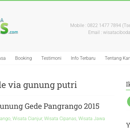
Mobile : 0822 1477 7894 (Tse
Email : wisatacibo
asa
Booking
Testimoni
Info Terbaru
Tentang Ka
e via gunung putri
I
Gunung Gede Pangrango 2015
rango
,
Wisata Cianjur
,
Wisata Cipanas
,
Wisata Jawa
Y