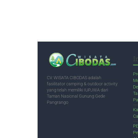
I
Pr
CV. WISATA CIBODAS adalah
Me
fasilitator camping & outdoor activity
De
yang telah memiliki IUPJWA dari
Ta
Taman Nasional Gunung Gede
Pa
Pangrango
Ka
Ca
PE
Pe