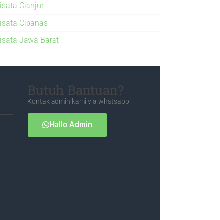
isata Cianjur
isata Cipanas
isata Jawa Barat
Butuh Bantuan?
Kontak admin kami via whatsapp
Hallo Admin