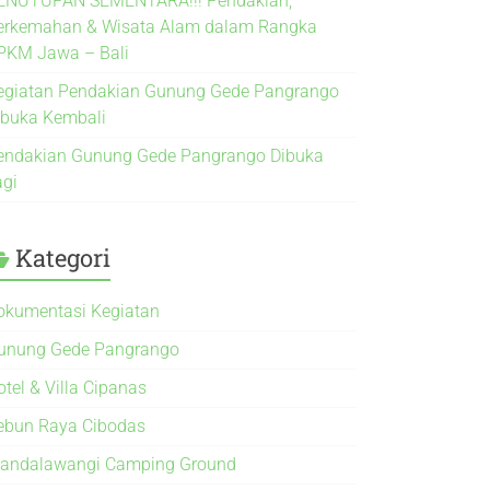
ENUTUPAN SEMENTARA!!! Pendakian,
erkemahan & Wisata Alam dalam Rangka
PKM Jawa – Bali
egiatan Pendakian Gunung Gede Pangrango
ibuka Kembali
endakian Gunung Gede Pangrango Dibuka
agi
Kategori
okumentasi Kegiatan
unung Gede Pangrango
otel & Villa Cipanas
ebun Raya Cibodas
andalawangi Camping Ground