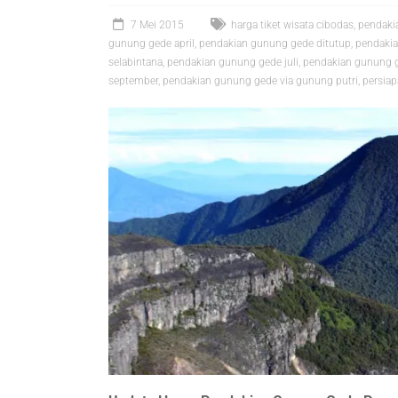
7 Mei 2015
harga tiket wisata cibodas
,
pendaki
gunung gede april
,
pendakian gunung gede ditutup
,
pendakia
selabintana
,
pendakian gunung gede juli
,
pendakian gunung g
september
,
pendakian gunung gede via gunung putri
,
persia