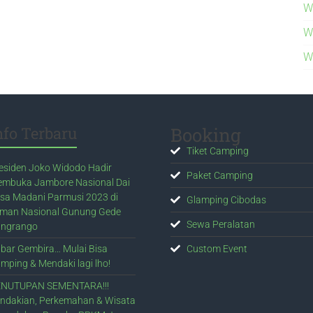
W
W
W
nfo Terbaru
Booking
Tiket Camping
esiden Joko Widodo Hadir
Paket Camping
mbuka Jambore Nasional Dai
sa Madani Parmusi 2023 di
Glamping Cibodas
man Nasional Gunung Gede
Sewa Peralatan
ngrango
bar Gembira… Mulai Bisa
Custom Event
mping & Mendaki lagi lho!
NUTUPAN SEMENTARA!!!
ndakian, Perkemahan & Wisata