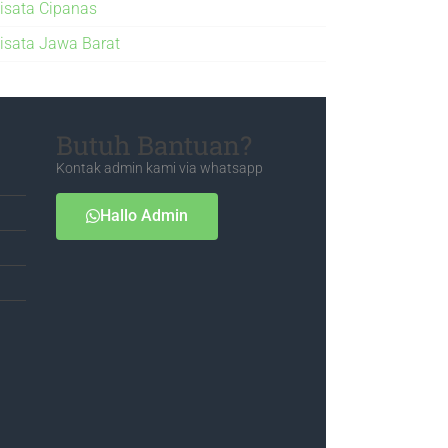
isata Cipanas
isata Jawa Barat
Butuh Bantuan?
Kontak admin kami via whatsapp
Hallo Admin