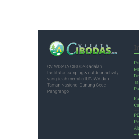
I
Pr
CV. WISATA CIBODAS adalah
Me
fasilitator camping & outdoor activity
De
yang telah memiliki IUPJWA dari
Ta
Taman Nasional Gunung Gede
Pa
Pangrango
Ka
Ca
PE
Pe
Al
– 