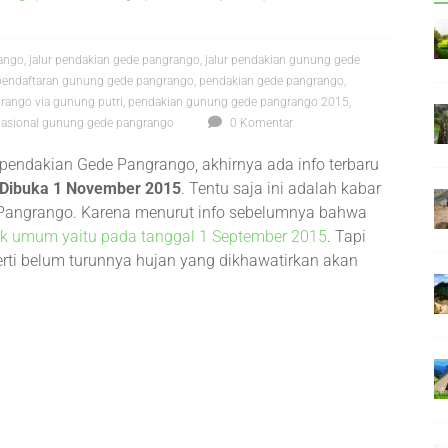
rango
,
jalur pendakian gede pangrango
,
jalur pendakian gunung gede
pendaftaran gunung gede pangrango
,
pendakian gede pangrango
,
rango via gunung putri
,
pendakian gunung gede pangrango 2015
,
asional gunung gede pangrango
0 Komentar
pendakian Gede Pangrango, akhirnya ada info terbaru
 Dibuka 1 November 2015
. Tentu saja ini adalah kabar
 Pangrango. Karena menurut info sebelumnya bahwa
k umum yaitu pada tanggal 1 September 2015
. Tapi
rti belum turunnya hujan yang dikhawatirkan akan