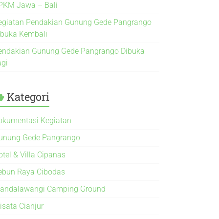
PKM Jawa – Bali
egiatan Pendakian Gunung Gede Pangrango
ibuka Kembali
endakian Gunung Gede Pangrango Dibuka
agi
Kategori
okumentasi Kegiatan
unung Gede Pangrango
otel & Villa Cipanas
ebun Raya Cibodas
andalawangi Camping Ground
isata Cianjur