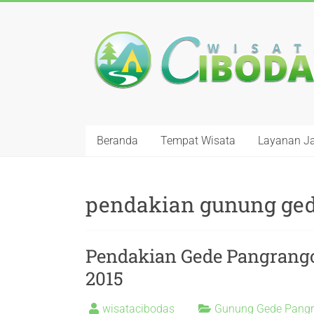
Beranda
Tempat Wisata
Layanan J
pendakian gunung ged
Pendakian Gede Pangrang
2015
wisatacibodas
Gunung Gede Pang