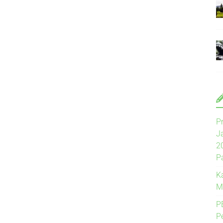
P
J
2
P
K
M
P
P