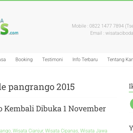
Mobile : 0822 1477 7894 (Tse
Email : wisatacibo
asa
Booking
Testimoni
Info Terbaru
Tentang Ka
e pangrango 2015
I
o Kembali Dibuka 1 November
Y
rango
,
Wisata Cianjur
,
Wisata Cipanas
,
Wisata Jawa