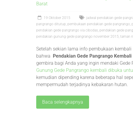
Barat
19 Oktober 2015
jadwal pendakian gede pang
pangrango ditutup
,
pembukaan pendakian gede pangrango
,
pendakian gede pangrango via cibodas
,
pendakian gede pang
pendakian gunung gede pangrango november 2015
,
taman n
Setelah sekian lama info pembukaan kembali 
bahwa
Pendakian Gede Pangrango Kembali
gembira bagi Anda yang ingin mendaki Gede
Gunung Gede Pangrango kembali dibuka untu
kemudian dipending karena beberapa hal sepe
mempermudah terjadinya kebakaran hutan.
Baca selengkapnya