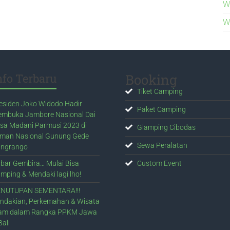
W
W
nfo Terbaru
Booking
Tiket Camping
esiden Joko Widodo Hadir
Paket Camping
mbuka Jambore Nasional Dai
sa Madani Parmusi 2023 di
Glamping Cibodas
man Nasional Gunung Gede
Sewa Peralatan
ngrango
bar Gembira… Mulai Bisa
Custom Event
mping & Mendaki lagi lho!
NUTUPAN SEMENTARA!!!
ndakian, Perkemahan & Wisata
am dalam Rangka PPKM Jawa
Bali